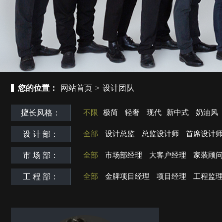
您的位置：
网站首页
>
设计团队
擅长风格：
不限
极简
轻奢
现代
新中式
奶油风
设 计 部：
全部
设计总监
总监设计师
首席设计
市 场 部：
全部
市场部经理
大客户经理
家装顾
工 程 部：
全部
金牌项目经理
项目经理
工程监